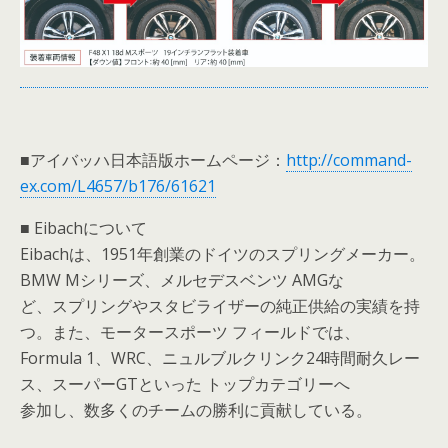
■
アイバッハ日本語版ホームページ：
http://command-
ex.com/L4657/b176/61621
■ Eibach
について
Eibach
は、
1951
年創業のドイツのスプリングメーカー。
BMW M
シリーズ、メルセデスベンツ
AMG
な
ど、スプリングやスタビライザーの純正供給の実績を持
つ。また、モータースポーツ フィールドでは、
Formula 1
、
WRC
、ニュルブルクリンク
24
時間耐久レー
ス、スーパー
GT
といった トップカテゴリーへ
参加し、数多くのチームの勝利に貢献している。