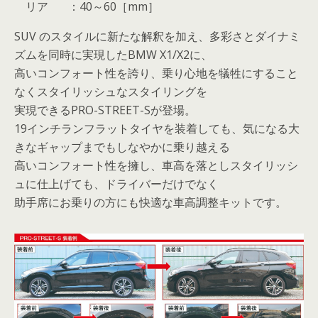
リア
：
40
～
60
［
mm
］
SUV
のスタイルに新たな解釈を加え、多彩さとダイナミ
ズムを同時に実現した
BMW X1/X2
に、
高いコンフォート性を誇り、乗り心地を犠牲にすること
なくスタイリッシュなスタイリングを
実現できる
PRO-STREET-S
が登場。
19
インチランフラットタイヤを装着しても、気になる大
きなギャップまでもしなやかに乗り越える
高いコンフォート性を擁し、車高を落としスタイリッシ
ュに仕上げても、ドライバーだけでなく
助手席にお乗りの方にも快適な車高調整キットです。