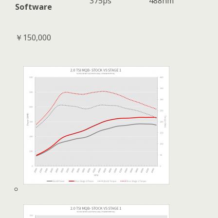
375ps
488nm
Software
￥150,000