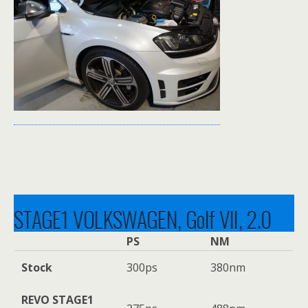
STAGE1 VOLKSWAGEN, Golf VII, 2.0
TSI -300ps
PS
NM
Stock
300ps
380nm
REVO STAGE1