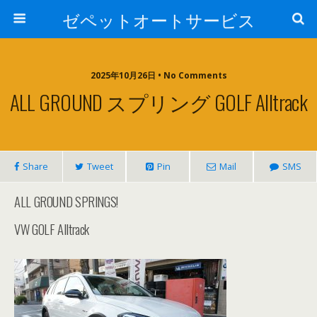
ゼペットオートサービス
2025年10月26日 • No Comments
ALL GROUND スプリング GOLF Alltrack
Share
Tweet
Pin
Mail
SMS
ALL GROUND SPRINGS!
VW GOLF Alltrack