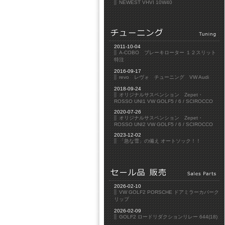
NEWEST VHVI 10W40
2011-10-04
A-COBO ブレーキローター １２スリット
特注
2016-09-17
revo レヴォ チューニング VW Audi
2018-09-24
オリジナルサスペンション Zepet・
ROSSO UNI1 VW GOLF5 / 6 / SCIROCCO
2020-07-26
オリジナルサスペンション Zepet・
ROSSO UNI2 VW GOLF5 / 6 / SCIROCCO
2023-12-02
「急な雪」の備え オートソック！！
2026-02-10
VW GOLF2 PORSCHE ドアミラーカバーク
リップ
2026-02-09
GOLF2 ロードリダクションリレー 644(18)