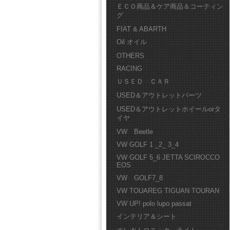
ＥＣＯ商品＆ケア商品＆コーティン
グ
FIAT & ABARTH
Oil オイル
OTHERS
RACING
ＵＳＥＤ ＣＡＲ
USED＆アウトレットパーツ
USED＆アウトレットホイールorタ
イヤ
VW Beetle
VW GOLF 1 _2_ 3_4
VW GOLF 5_6 JETTA SCIROCCO
EOS
VW GOLF7_8
VW TOUAREG TIGUAN TOURAN
VW UP! polo lupo passat
インテリア＆シート