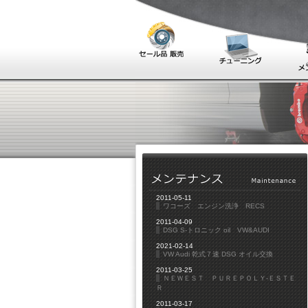
2011-05-11
ワコーズ エンジン洗浄 RECS
2011-04-09
DSG S-トロニック oil VW&AUDI
2021-02-14
VW Audi 乾式７速 DSG オイル交換
2011-03-25
ＮＥＷＥＳＴ ＰＵＲＥＰＯＬＹ-ＥＳＴＥ
Ｒ
2011-03-17