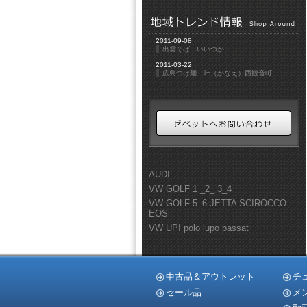
2011-09-08
出雲そば いいづか
2011-03-22
広島つけ麺 叶（かなえ）西観音町
AUDI
VW GOLF 1 _2_ 3_4
VW GOLF 5_6 JETTA SCIROCCO
EOS
VW UP! polo lupo passat
中古品＆アウトレット
チ
セール品
メ