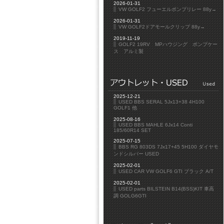
2026-01-31
VW GOLF2 フューエルポンプリレー 88y→
2026-01-31
VW GOLF2ドアモールクリップ 88y→
2019-11-19
GOLF2 19RV MPハウジング ポンプケー
ス アルミ製
2025-12-21
USED BBS SERAL 5Jx13+38 4H100
GOLF1 他
2025-08-16
USED BBS MAHLE 6Jx14 Conti
185/60R14 SET
2025-07-15
BBS RG 803DS 7Jx17+45 5H100 ダイヤモ
ンドシルバー USED
2025-02-01
USED CAR VW GOLF6 GTI ブラック A/T
2025-02-01
USED parts BILSTEIN B14(BSS)KIT 車高
調 GOLG6GTI