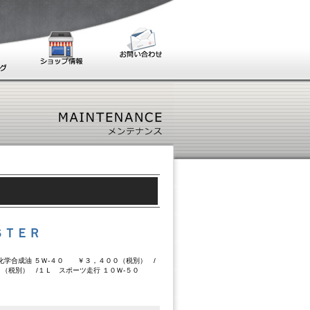
ＳＴＥＲ
化学合成油 ５Ｗ-４０ ￥３，４００（税別） /
０（税別） /１Ｌ スポーツ走行 １０Ｗ-５０