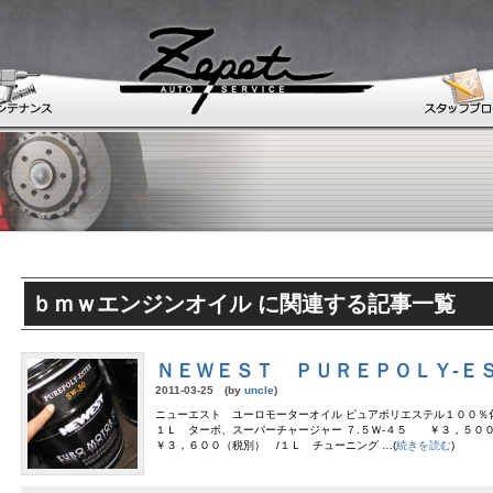
ｂｍｗエンジンオイル に関連する記事一覧
ＮＥＷＥＳＴ ＰＵＲＥＰＯＬＹ-Ｅ
2011-03-25 (by
uncle
)
ニューエスト ユーロモーターオイル ピュアポリエステル１００％
１Ｌ ターボ、スーパーチャージャー ７.５Ｗ-４５ ￥３，５０
￥３，６００（税別） /１Ｌ チューニング …(
続きを読む
)